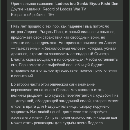
Оригинальное название:
Lodoss-tou Senki: Eiyuu Kishi Den
Другие названия: Record of Lodoss War TV
Возрастной рейтинг: 16+
Пять лет прошло с тех пор, как падение Гима потрясло
остров Лодосс. Рыцарь Парн, ставший сильнее и опытнее,
продолжает свои странствия как свободный воин, но
темные силы не дремлют. На горизонте появляется Ашрам
— таинственный и безжалостный человек, который, убивая
драконов, стремится заполучить легендарный Скипетр
Власти, скрывающийся в их сокровищах. Чтобы остановить
его, Парн вместе с эльфийкой-волшебницей Дидлит
отправляется в опасное путешествие, полное приключений
и испытаний.
Во второй части этой эпической саги внимание
переключается на юного Спарка, мечтающего стать
великим рыцарем. Его судьба переплетается с судьбой Низ
— девушкой, обладающей загадочной силой, которая может
открыть врата для Разрушительницы. Спарку поручено
защищать Низ любой ценой, даже если это потребует
жертвы его жизни. Их путь полон опасностей, и каждый шаг
может стать решающим для судьбы всего Лодосса.