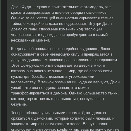
Дзюн Фудо — яркая и притягательная фотомодель, чья
красота завораживает и пленяет сердца поклонников.
Однако за её блестящей внешностью скрывается тёмная
тайна, о которой она даже не подозревает. Внутри Дзюн
дремлют гены, способные изменить ход эволюции
человечества, и однажды они пробуждаются в самый
неожиданный момент.
Когда на неё нападает волкоподобное чудовище, Дзюн
обнаруживает в себе неведомую силу и превращается в
девушку-дьявола, мгновенно расправляясь с нападающим.
Этот шокирующий опыт открывает ей двери в мир, о
котором она ничего не знала — мир, где её способности
нужны для борьбы с демонами, угрожающими
человечеству. В тайной организации, куда её вербуют, Дзюн
узнаёт, что она не единственная, кто может
трансформироваться в демона. Однако большинство таких,
как она, теряют связь с реальностью, погружаясь в
безумие.
Теперь, обладая уникальными силами, Дзюн должна
сражаться с демонами, которые когда-то были людьми, и
защищать мир от наступающего хаоса. Её путь полон
опасностей и внутренних конфликтов, ведь на кону стоит не