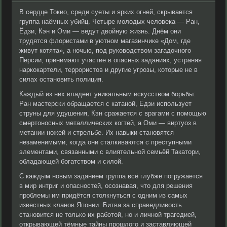
В сердце Токио, среди суеты и ярких огней, скрывается
группа наёмных убийц. Четыре молодых человека — Ран,
Ёдзи, Кэн и Оми — ведут двойную жизнь. Днём они
трудятся флористами в уютном магазинчике «Дом, где
живут котята», а ночью, под руководством загадочного
Персии, принимают участие в опасных заданиях, устраняя
наркокартели, террористов и другие угрозы, которые не в
силах остановить полиция.
Каждый из них владеет уникальным искусством борьбы:
Ран мастерски обращается с катаной, Ёдзи использует
струны для удушения, Кэн сражается с врагами с помощью
смертоносных металлических когтей, а Оми — виртуоз в
метании ножей и стрельбе. Их навыки становятся
незаменимыми, когда они сталкиваются с преступными
элементами, связанными с влиятельной семьёй Такатори,
обладающей богатством и силой.
С каждым новым заданием группа всё глубже погружается
в мир интриг и опасностей, осознавая, что для решения
проблемы им придётся столкнуться с одним из самых
известных кланов Японии. Битва за справедливость
становится не только их работой, но и личной трагедией,
открывающей тёмные тайны прошлого и заставляющей