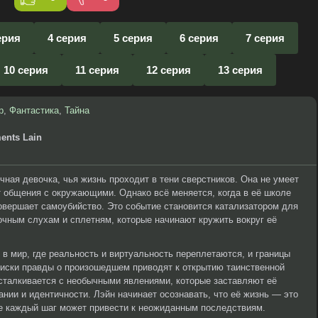
ерия
4 серия
5 серия
6 серия
7 серия
10 серия
11 серия
12 серия
13 серия
р
,
Фантастика
,
Тайна
ments Lain
чная девочка, чья жизнь проходит в тени сверстников. Она не умеет
 общения с окружающими. Однако всё меняется, когда в её школе
совершает самоубийство. Это событие становится катализатором для
дочным слухам и сплетням, которые начинают кружить вокруг её
 в мир, где реальность и виртуальность переплетаются, и границы
оиски правды о произошедшем приводят к открытию таинственной
а сталкивается с необычными явлениями, которые заставляют её
нии и идентичности. Лэйн начинает осознавать, что её жизнь — это
де каждый шаг может привести к неожиданным последствиям.