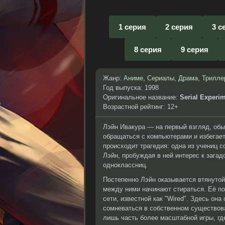
1 серия
2 серия
3 с
8 серия
9 серия
Жанр:
Аниме
,
Сериалы
,
Драма
,
Трилле
Год выпуска: 1998
Оригинальное название:
Serial Experi
Возрастной рейтинг: 12+
Лэйн Ивакура — на первый взгляд, обы
обращаться с компьютерами и избегает
происходит трагедия: одна из учениц 
Лэйн, пробуждая в ней интерес к зага
одноклассниц.
Постепенно Лэйн оказывается втянутой
между ними начинают стираться. Её п
сети, известной как "Wired". Здесь он
сомневаться в собственном существова
лишь часть более масштабной игры, г