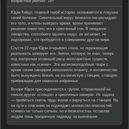
Возрастной рейтинг: 18+
Юдзи Кайдо, главный герой истории, оказывается в ловушке
своей болезни. Смертельный вирус безжалостно разъедает
его тело, и чтобы выиграть время, врачи принимают
решение поместить его в криогенный сон. В ожидании
лекарства, способного одолеть недуг, он засыпает, не
подозревая, что пробудится в совершенно другом мире.
Спустя 22 года Юдзи открывает глаза, но окружающая
реальность шокирует его. Земля, которую он знал, теперь
под контролем зловещей расы инопланетных существ,
известных как «синие». Эти насекомоподобные твари с
ярким синим панцирем заполонили планету, и человечество
было вынуждено бежать на космическую станцию, ставшую
прибежищем для немногих избранных.
Вскоре Юдзи присоединяется к группе, отправленной на
поиски других «спящих» в криогенных камерах. Их задача
— пробиться сквозь орды жуков и вернуться на станцию. Но
на пути к спасению их поджидает множество опасностей:
«синие» не только сильны, но и безжалостны, оставляя
людям лишь призрачную надежду на выживание.