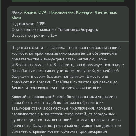
Жанр:
Аниме
,
OVA
,
Приключения
,
Комедия
,
Фантастика
,
Меха
Год выпуска: 1999
Оригинальное название:
Tenamonya Voyagers
Возрастной рейтинг: 16+
В центре сюжета — Парайла, агент военной организации в
космосе, которая неожиданно оказывается обвинённой в
предательстве и вынуждена стать беглецом, чтобы
избежать тюрьмы. Чтобы выжить, она формирует команду с
беззаботным школьным учителем, девушкой, увлечённой
базуками, и своим бывшим напарником. Вместе они
сражаются с врагами Парайлы и пытаются добраться до
Земли, чтобы скрыться от космической юстиции.
Каждый из персонажей наделён уникальными чертами и
способностями, что добавляет разнообразия в их
взаимодействия и совместные приключения. Команда
сталкивается с множеством трудностей, от загадочных
существ до сложных испытаний, которые проверяют их на
прочность. Каждая встреча и каждое испытание делают их
сильнее, открывая новые горизонты для раскрытия