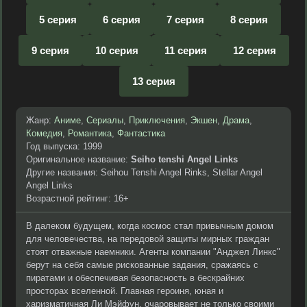
5 серия
6 серия
7 серия
8 серия
9 серия
10 серия
11 серия
12 серия
13 серия
Жанр:
Аниме
,
Сериалы
,
Приключения
,
Экшен
,
Драма
,
Комедия
,
Романтика
,
Фантастика
Год выпуска: 1999
Оригинальное название:
Seiho tenshi Angel Links
Другие названия: Seihou Tenshi Angel Rinks, Stellar Angel
Angel Links
Возрастной рейтинг: 16+
В далеком будущем, когда космос стал привычным домом
для человечества, на передовой защиты мирных граждан
стоят отважные наемники. Агенты компании "Анджел Линкс"
берут на себя самые рискованные задания, сражаясь с
пиратами и обеспечивая безопасность в бескрайних
просторах вселенной. Главная героиня, юная и
харизматичная Ли Мэйфун, очаровывает не только своими