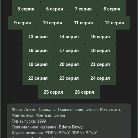
5 серия
6 серия
7 серия
8 серия
9 серия
10 серия
11 серия
12 серия
13 серия
14 серия
15 серия
16 серия
17 серия
18 серия
19 серия
20 серия
21 серия
22 серия
23 серия
24 серия
25 серия
26 серия
Жанр:
Аниме
,
Сериалы
,
Приключения
,
Экшен
,
Романтика
,
Фантастика
,
Фэнтези
,
Сёнен
Год выпуска: 1999
Оригинальное название:
Edens Bowy
Другие названия: EDENsBOwY, 3DENs BOwY