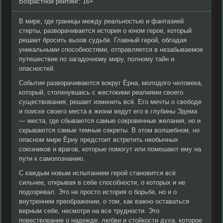
Возрастной рейтинг: 16+
В мире, где границы между реальностью и фантазией
стерты, разворачивается история о юном герое, который
решает бросить вызов судьбе. Главный герой, обладая
уникальными способностями, отправляется в незабываемое
путешествие по загадочному миру, полному тайн и
опасностей.
События разворачиваются вокруг Ёрна, молодого человека,
который, столкнувшись с жестокими реалиями своего
существования, решает изменить всё. Его мечты о свободе
и поиске своего места в жизни ведут его в глубины Эдема
— места, где сбываются самые сокровенные желания, но и
скрываются самые темные секреты. В этом волшебном, но
опасном мире Ёрну предстоит встретить необычных
союзников и врагов, которые помогут или помешают ему на
пути к самопознанию.
С каждым новым испытанием герой становится всё
сильнее, открывая в себе способности, о которых и не
подозревал. Это не просто история о борьбе, но и о
внутреннем преображении, о том, как важно оставаться
верным себе, несмотря на все трудности. Это
повествование о надежде, любви и стойкости духа, которое