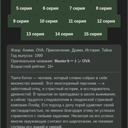
5 серия
6 серия
7 серия
8 серия
9 серия
10 серия
11 серия
12 серия
13 серия
14 серия
15 серия
Жанр:
Аниме
,
OVA
,
Приключения
,
Драма
,
История
,
Тайна
Год выпуска: 1999
Оригинальное название:
Masterキートン OVA
Возрастной рейтинг: 18+
Таити Китон — человек, который словно собрал в себе
множество жизней. Этот многогранный персонаж — и
заботливый отец, и страстный историк, и исследователь
древностей. В прошлом он преподавал в школе выживания,
а сейчас трудится следователем в лондонской страховой
компании Ллойд. Его подход к делу порой удивляет своей
нестандартностью, но именно благодаря этому он успешно
справляется с любыми задачами. Несмотря на его успехи,
многие окружающие считают его шарлатаном, не понимая
глубины его знаний и умений.