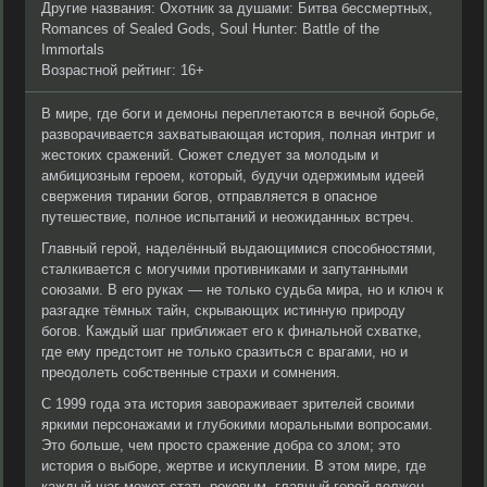
Другие названия: Охотник за душами: Битва бессмертных,
Romances of Sealed Gods, Soul Hunter: Battle of the
Immortals
Возрастной рейтинг: 16+
В мире, где боги и демоны переплетаются в вечной борьбе,
разворачивается захватывающая история, полная интриг и
жестоких сражений. Сюжет следует за молодым и
амбициозным героем, который, будучи одержимым идеей
свержения тирании богов, отправляется в опасное
путешествие, полное испытаний и неожиданных встреч.
Главный герой, наделённый выдающимися способностями,
сталкивается с могучими противниками и запутанными
союзами. В его руках — не только судьба мира, но и ключ к
разгадке тёмных тайн, скрывающих истинную природу
богов. Каждый шаг приближает его к финальной схватке,
где ему предстоит не только сразиться с врагами, но и
преодолеть собственные страхи и сомнения.
С 1999 года эта история завораживает зрителей своими
яркими персонажами и глубокими моральными вопросами.
Это больше, чем просто сражение добра со злом; это
история о выборе, жертве и искуплении. В этом мире, где
каждый шаг может стать роковым, главный герой должен