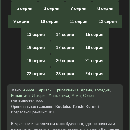
5 серия
6 серия
7 серия
8 серия
9 серия
10 серия
11 серия
12 серия
13 серия
14 серия
15 серия
16 серия
17 серия
18 серия
19 серия
20 серия
21 серия
22 серия
23 серия
24 серия
Жанр:
Аниме
,
Сериалы
,
Приключения
,
Драма
,
Комедия
,
Романтика
,
История
,
Фантастика
,
Меха
,
Сёнен
Год выпуска: 1999
Оригинальное название:
Koutetsu Tenshi Kurumi
Возрастной рейтинг: 18+
В мрачном и загадочном мире будущего, где технологии и
магия переплетаются, разворачивается история о Куруми —