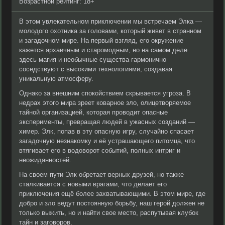
Возрастной рейтинг: 18+
В этом увлекательном приключении мы встречаем Элка —
молодого охотника за головами, который живет в странном
и загадочном мире. На первый взгляд, его окружение
кажется архаичным и старомодным, но на самом деле
здесь магия и необычные существа гармонично
соседствуют с высокими технологиями, создавая
уникальную атмосферу.
Однако за внешним спокойствием скрывается угроза. В
недрах этого мира зреет коварное зло, олицетворяемое
тайной организацией, которая проводит опасные
эксперименты, превращая людей в ужасных созданий —
химер. Элк, попав в эту опасную игру, случайно спасает
загадочную незнакомку и её устрашающего питомца, что
втягивает его в водоворот событий, полных интриг и
неожиданностей.
На своем пути Элк обретает верных друзей, но также
сталкивается с новыми врагами, что делает его
приключения ещё более захватывающими. В этом мире, где
добро и зло ведут постоянную борьбу, наш герой должен не
только выжить, но и найти свое место, распутывая клубок
тайн и заговоров.