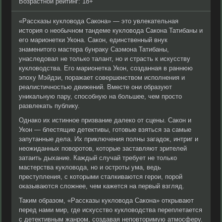
Возрастной рейтинг: 18+
«Рассказы кукловода Сакона» — это увлекательная
история о необычном тандеме кукловода Сакона Татибаны и
его марионетки Укона. Сакон, единственный внук
знаменитого мастера бунраку Саэмона Татибаны,
унаследовал не только талант, но и страсть к искусству
кукловодства. Его марионетка Укон, созданная в раннюю
эпоху Мэйдзи, поражает совершенством исполнения и
реалистичностью движений. Вместе они образуют
уникальную пару, способную на большее, чем просто
развлекать публику.
Однако их истинное призвание далеко от сцены. Сакон и
Укон — блестящие детективы, готовые взяться за самые
запутанные дела. Их приключения полны загадок, интриг и
неожиданных поворотов, которые заставляют зрителей
затаить дыхание. Каждый случай требует не только
мастерства кукловода, но и остроты ума, ведь
преступления, с которыми сталкиваются герои, порой
оказываются сложнее, чем кажется на первый взгляд.
Таким образом, «Рассказы кукловода Сакона» открывают
перед нами мир, где искусство кукловодства переплетается
с детективным жанром, создавая неповторимую атмосферу.