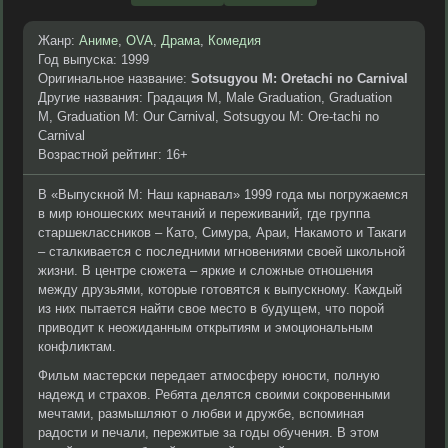
Жанр:
Аниме
,
OVA
,
Драма
,
Комедия
Год выпуска: 1999
Оригинальное название:
Sotsugyou M: Oretachi no Carnival
Другие названия: Градация М, Male Graduation, Graduation
M, Graduation M: Our Carnival, Sotsugyou M: Ore-tachi no
Carnival
Возрастной рейтинг: 16+
В «Выпускной М: Наш карнавал» 1999 года мы погружаемся
в мир юношеских мечтаний и переживаний, где группа
старшеклассников – Като, Симура, Араи, Накамото и Такаги
– сталкивается с последними мгновениями своей школьной
жизни. В центре сюжета – яркие и сложные отношения
между друзьями, которые готовятся к выпускному. Каждый
из них пытается найти свое место в будущем, что порой
приводит к неожиданным открытиям и эмоциональным
конфликтам.
Фильм мастерски передает атмосферу юности, полную
надежд и страхов. Ребята делятся своими сокровенными
мечтами, размышляют о любви и дружбе, вспоминая
радости и печали, пережитые за годы обучения. В этом