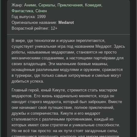
Жанр:
Аниме
,
Сериалы
,
Приключения
,
Комедия
,
Фантастика
,
Сёнен
Год выпуска: 1999
Оригинальное название:
Medarot
Возрастной рейтинг: 12+
В мире, где технологии и игрушки переплетаются,
существует уникальная игра под названием Медарот. Здесь
роботы, называемые медаротами, становятся не просто
механическими созданиями, а настоящими партнёрами для
своих владельцев. Эти маленькие боевые машины,
оснащённые различными модулями и оружием, сражаются
в турнирах, где только самые хитроумные и смелые могут
добиться успеха.
Главный герой, юный Кикуте, стремится стать мастером
медаротов. Его жизнь кардинально меняется, когда он
находит старого медарота, который был заброшен. Вместе
они начинают своё путешествие, полное приключений,
дружбы и соперничества. Кикуте и его медарот
сталкиваются с различными противниками, каждый из
которых имеет свои стратегии и уникальные способности.
Но не всё так просто: на их пути стоят загадочные силы,
стремящиеся заполучить контроль над миром медаротов.