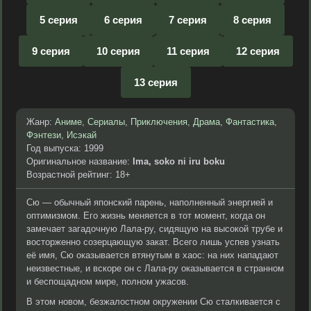
5 серия
6 серия
7 серия
8 серия
9 серия
10 серия
11 серия
12 серия
13 серия
Жанр:
Аниме
,
Сериалы
,
Приключения
,
Драма
,
Фантастика
,
Фэнтези
,
Исэкай
Год выпуска: 1999
Оригинальное название:
Ima, soko ni iru boku
Возрастной рейтинг: 18+
Сю — обычный японский парень, наполненный энергией и
оптимизмом. Его жизнь меняется в тот момент, когда он
замечает загадочную Лала-ру, сидящую на высокой трубе и
восторженно созерцающую закат. Всего лишь успев узнать
её имя, Сю оказывается втянутым в хаос: на них нападают
неизвестные, и вскоре он с Лала-ру оказывается в странном
и беспощадном мире, полном ужасов.
В этом новом, безжалостном окружении Сю сталкивается с