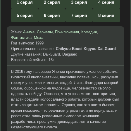
1 серия
2 серия
3 серия
4 серия
5 серия
6 серия
7 серия
8 серия
Жанр:
Аниме
,
Сериалы
,
Приключения
,
Комедия
,
Фантастика
,
Меха
Год выпуска: 1999
Оригинальное название:
Chikyuu Bouei Kigyou Dai-Guard
Другие названия: Dai-Guard, Daiguard
Возрастной рейтинг: 16+
В 2018 году на севере Японии произошло ужасное событие:
гигантский инопланетянин, внезапно появившись, разрушил
город и унес жизни многих людей. Лишь благодаря мощной
бомбе, сброшенной на чудовище, человечество смогло
одержать победу. Осознав, что угроза может повториться,
власти создали колоссального робота, который должен был
стать защитником планеты. Однако, как это часто бывает,
время показало, что реальная угроза так и не вернулась, и
робот стал лишь рекламным символом компании-
разработчика, прослужив двенадцать лет в качестве
бездействующего гиганта.