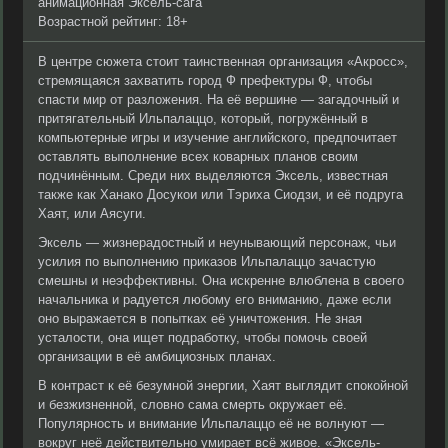
анимационная Эксель-сага
Возрастной рейтинг: 18+
В центре сюжета стоит таинственная организация «Акросс»,
стремящаяся захватить город Ф префектуры Ф, чтобы
спасти мир от разложения. На её вершине — загадочный и
притягательный Ильпалаццо, который, погружённый в
компьютерные игры и изучение английского, предпочитает
оставлять выполнение всех коварных планов своим
подчинённым. Среди них выделяются Эксель, известная
также как Ханако Досукои или Тэриха Сиодзи, и её подруга
Хаят, или Аясуги.
Эксель — жизнерадостный и неунывающий персонаж, чьи
усилия по выполнению приказов Ильпалаццо зачастую
смешны и неэффективны. Она искренне влюблена в своего
начальника и радуется любому его вниманию, даже если
оно выражается в попытках её уничтожения. Не зная
усталости, она ищет подработку, чтобы помочь своей
организации в её амбициозных планах.
В контраст к её безумной энергии, Хаят выглядит спокойной
и безжизненной, словно сама смерть окружает её.
Популярность и внимание Ильпалаццо её не волнуют —
вокруг неё действительно умирает всё живое. «Эксель-