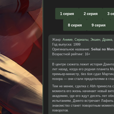
1 серия
2 серия
3 с
8 серия
9 серия
Жанр:
Аниме
,
Сериалы
,
Экшен
,
Драма
Год выпуска: 1999
Оригинальное название:
Seikai no Mo
Возрастной рейтинг: 16+
В центре сюжета лежит история Дзинто
лет назад, когда его родная планета 
премьер-министр, без боя сдал Мартин,
позора — они стали предателями в гла
Тем не менее, сделка с Abh принесла с
момента его жизнь начинает новый вит
академию, где его ждут десять лет обя
испытаниям, Дзинто встречает Лафиль
знакомство станет поворотным моменто
поворотов.