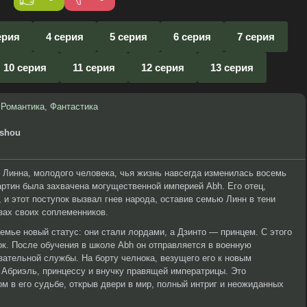
ерия
4 серия
5 серия
6 серия
7 серия
10 серия
11 серия
12 серия
13 серия
,
Романтика
,
Фантастика
nshou
 Линна, молодого человека, чья жизнь навсегда изменилась восемь
Мартин была захвачена могущественной империей Abh. Его отец,
 и этот поступок вызвал гнев народа, оставив семью Линн в тени
зах своих соплеменников.
емье новый статус: они стали лордами, а Дзинто — принцем. С этого
ок. После обучения в школе Abh он отправляется в военную
зательной службы. На борту челнока, везущего его к новым
 Абриэль, принцессу и внучку правящей императрицы. Это
м в его судьбе, открыв двери в мир, полный интриг и неожиданных