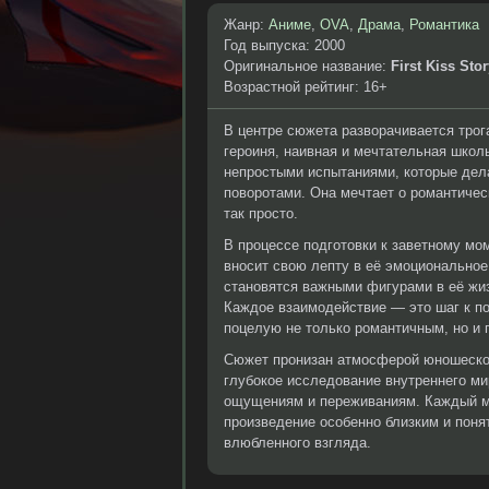
Жанр:
Аниме
,
OVA
,
Драма
,
Романтика
Год выпуска: 2000
Оригинальное название:
First Kiss Sto
Возрастной рейтинг: 16+
В центре сюжета разворачивается трог
героиня, наивная и мечтательная школ
непростыми испытаниями, которые дел
поворотами. Она мечтает о романтическ
так просто.
В процессе подготовки к заветному мо
вносит свою лепту в её эмоциональное
становятся важными фигурами в её жиз
Каждое взаимодействие — это шаг к по
поцелую не только романтичным, но и
Сюжет пронизан атмосферой юношеской 
глубокое исследование внутреннего ми
ощущениям и переживаниям. Каждый мо
произведение особенно близким и понят
влюбленного взгляда.