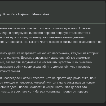
ry: Kiss Kara Hajimaru Monogatari
ательная история о первых эмоциях и юных чувствах. Главная
ьница, в предвкушении своего первого поцелуя сталкивается с
ают её путь к этому моменту наполненным неожиданными
их мгновениях, но, как это часто бывает в жизни, всё оказывается не
менту девушка встречает несколько персонажей, каждый из которых
 становление. Друзья, соперники и даже случайные знакомые
ни, заставляя задуматься о настоящих чувствах и их значении.
ниманию себя и своих желаний, что делает её путь к первому
 поучительным.
неопределенности и трепета. Это не просто ода романтике, но и
ра молодого человека, который учится смело открываться новым
мент здесь полон нежности и искренности, что делает это
ным для всех, кто хотя бы раз испытывал трепет от первого