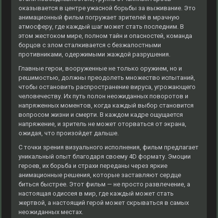
оказывается в центре ужасной борьбы за выживание. Это
анимационный фильм погружает зрителей в мрачную
атмосферу, где каждый шаг может стать последним. В
этом жестоком мире, полном тайн и опасностей, команда
борцов с злом сталкивается с безжалостными
противниками, одержимыми жаждой разрушения.
Главные герои, вооруженные не только оружием, но и
решимостью, должны преодолеть множество испытаний,
чтобы остановить распространение вируса, угрожающего
человечеству. Их путь полон неожиданных поворотов и
напряженных моментов, когда каждый выбор становится
вопросом жизни и смерти. В каждом кадре ощущается
напряжение, и зритель не может оторваться от экрана,
ожидая, что произойдет дальше.
С точки зрения визуального исполнения, фильм предлагает
уникальный опыт благодаря своему 4D формату. Эмоции
героев, их борьба и страхи переданы через яркие
анимационные решения, которые заставляют сердце
биться быстрее. Этот фильм — не просто развлечение, а
настоящая одиссея в мир, где каждый может стать
жертвой, а настоящий герой может скрываться в самых
неожиданных местах.