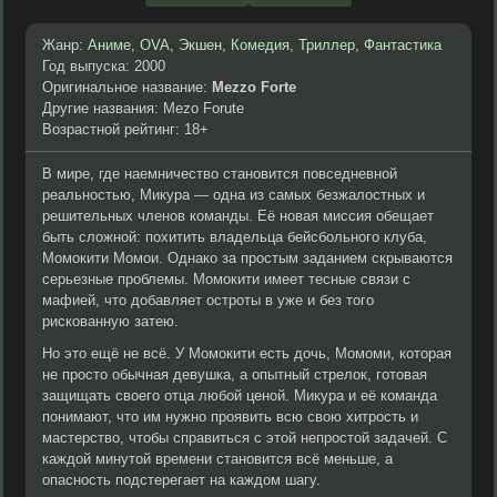
Жанр:
Аниме
,
OVA
,
Экшен
,
Комедия
,
Триллер
,
Фантастика
Год выпуска: 2000
Оригинальное название:
Mezzo Forte
Другие названия: Mezo Forute
Возрастной рейтинг: 18+
В мире, где наемничество становится повседневной
реальностью, Микура — одна из самых безжалостных и
решительных членов команды. Её новая миссия обещает
быть сложной: похитить владельца бейсбольного клуба,
Момокити Момои. Однако за простым заданием скрываются
серьезные проблемы. Момокити имеет тесные связи с
мафией, что добавляет остроты в уже и без того
рискованную затею.
Но это ещё не всё. У Момокити есть дочь, Момоми, которая
не просто обычная девушка, а опытный стрелок, готовая
защищать своего отца любой ценой. Микура и её команда
понимают, что им нужно проявить всю свою хитрость и
мастерство, чтобы справиться с этой непростой задачей. С
каждой минутой времени становится всё меньше, а
опасность подстерегает на каждом шагу.