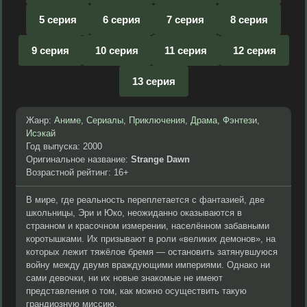
5 серия
6 серия
7 серия
8 серия
9 серия
10 серия
11 серия
12 серия
13 серия
Жанр:
Аниме
,
Сериалы
,
Приключения
,
Драма
,
Фэнтези
,
Исэкай
Год выпуска: 2000
Оригинальное название:
Strange Dawn
Возрастной рейтинг: 16+
В мире, где реальность переплетается с фантазией, две
школьницы, Эри и Юко, неожиданно оказываются в
странном и красочном измерении, населённом забавными
коротышками. Их призывают в роли «великих демонов», на
которых лежит тяжёлое бремя — остановить затянувшуюся
войну между двумя враждующими империями. Однако ни
сами девочки, ни их новые знакомые не имеют
представления о том, как можно осуществить такую
грандиозную миссию.