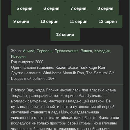
5 серия
6 серия
7 серия
8 серия
9 серия
10 серия
11 серия
12 серия
13 серия
Жанр:
Аниме
,
Сериалы
,
Приключения
,
Экшен
,
Комедия
,
История
Год выпуска: 2000
Оригинальное название:
Kazemakase Tsukikage Ran
Другие названия: Wind-borne Moon-lit Ran, The Samurai Girl
Возрастной рейтинг: 16+
В эпоху Эдо, когда Япония находилась под властью клана
Токугавы, разворачивается история о Ран Цукикагэ —
молодой самурайке, мастерски владеющей катаной. Её
путь полон приключений, и в этом путешествии её верной
спутницей становится леди Мяу, обладательница
уникального мастерства китайских единоборств. Вместе они
исследуют не только просторы своей страны, но и глубины
человеческой природы, сталкиваясь с разнообразными