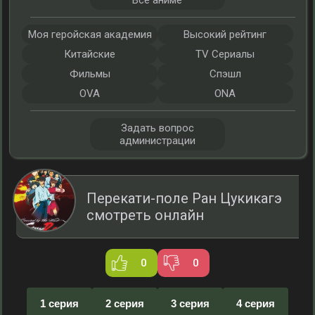
Все аниме
Моя геройская академия
Высокий рейтинг
Китайские
TV Сериалы
Фильмы
Спэшл
OVA
ONA
Задать вопрос
администрации
Перекати-поле Ран Цукикагэ
смотреть онлайн
0
0
1 серия
2 серия
3 серия
4 серия