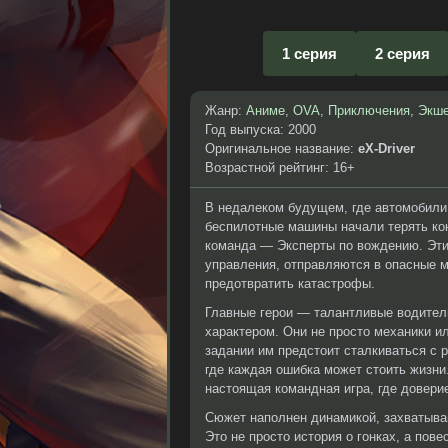
1 серия
2 серия
Жанр:
Аниме
,
OVA
,
Приключения
,
Экш
Год выпуска: 2000
Оригинальное название:
eX-Driver
Возрастной рейтинг: 16+
В недалеком будущем, где автомобили
беспилотные машины начали терять кон
команда — Эксперты по вождению. Эт
управления, отправляются в опасные 
предотвратить катастрофы.
Главные герои — талантливые водител
характером. Они не просто механики и
задании им предстоит сталкиваться с 
где каждая ошибка может стоить жизни.
настоящая командная игра, где довери
Сюжет наполнен динамикой, захватыв
Это не просто история о гонках, а пов