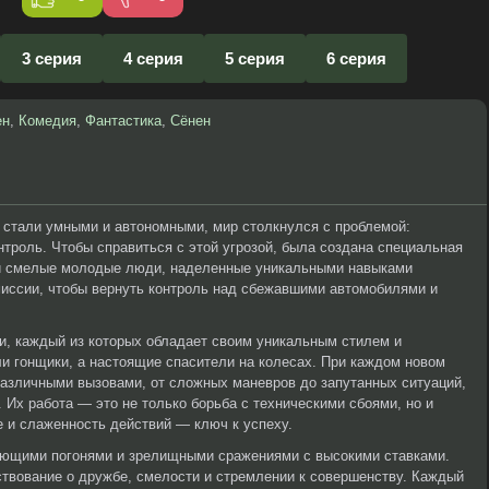
3 серия
4 серия
5 серия
6 серия
ен
,
Комедия
,
Фантастика
,
Сёнен
 стали умными и автономными, мир столкнулся с проблемой:
троль. Чтобы справиться с этой угрозой, была создана специальная
и смелые молодые люди, наделенные уникальными навыками
миссии, чтобы вернуть контроль над сбежавшими автомобилями и
и, каждый из которых обладает своим уникальным стилем и
ли гонщики, а настоящие спасители на колесах. При каждом новом
различными вызовами, от сложных маневров до запутанных ситуаций,
 Их работа — это не только борьба с техническими сбоями, но и
е и слаженность действий — ключ к успеху.
ающими погонями и зрелищными сражениями с высокими ставками.
ествование о дружбе, смелости и стремлении к совершенству. Каждый