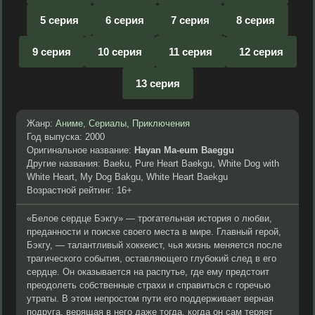
5 серия
6 серия
7 серия
8 серия
9 серия
10 серия
11 серия
12 серия
13 серия
Жанр:
Аниме
,
Сериалы
,
Приключения
Год выпуска: 2000
Оригинальное название:
Hayan Ma-eum Baeggu
Другие названия: Baeku, Pure Heart Baekgu, White Dog with
White Heart, My Dog Bakgu, White Heart Baekgu
Возрастной рейтинг: 16+
«Белое сердце Бэкгу» — трогательная история о любви,
преданности и поиске своего места в мире. Главный герой,
Бэкгу, — талантливый хоккеист, чья жизнь меняется после
трагического события, оставляющего глубокий след в его
сердце. Он оказывается на распутье, где ему предстоит
преодолеть собственные страхи и справиться с горечью
утраты. В этом непростом пути его поддерживает верная
подруга, верящая в него даже тогда, когда он сам теряет