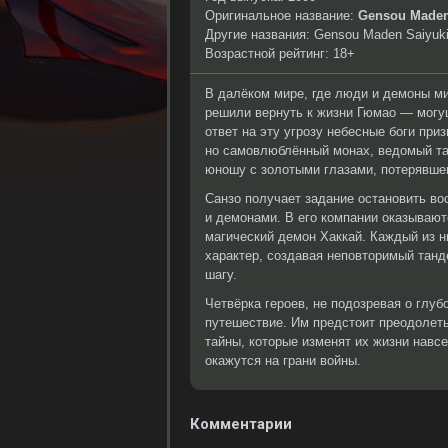
Оригинальное название:
Gensou Maden
Другие названия: Gensou Maden Saiyuk
Возрастной рейтинг: 18+
В далёком мире, где люди и демоны м
решили вернуть к жизни Гюмао — могущ
ответ на эту угрозу небесные боги пр
но самовлюблённый монах, ведомый таи
юношу с золотыми глазами, потерявше
Санзо получает задание остановить в
и демонами. В его компании оказывают
магический демон Хаккай. Каждый из н
характер, создавая неповторимый тан
шагу.
Четвёрка героев, не подозревая о глу
путешествие. Им предстоит преодолет
тайны, которые изменят их жизни навсе
окажутся на грани войны.
Комментарии