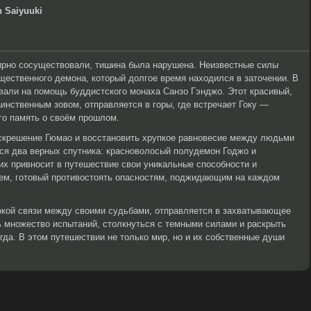
 Saiyuuki
i
ирно сосуществовали, тишина была нарушена. Неизвестные силы
ественного демона, который долгое время находился в заточении. В
извали на помощь буддистского монаха Санзо Гэнджо. Этот красивый,
нственным зовом, отправляется в горы, где встречает Гоку —
го память о своём прошлом.
оскрешение Гюмао и восстановить хрупкое равновесие между людьми
ся два верных спутника: красноволосый полудемон Годжо и
их привносит в путешествие свои уникальные способности и
дем, готовый противостоять опасностям, поджидающим на каждом
бокой связи между своими судьбами, отправляется в захватывающее
ь множество испытаний, столкнуться с темными силами и раскрыть
гда. В этом путешествии не только мир, но и их собственные души