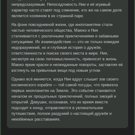
непредсказуемым. Непоседливость Нии и её игривый
характер часто ставят под сомнение, кто же на самом деле
является хозяином в их странной паре.
На фоне повседневной жизни, где инопланетяне стали
частью человеческого общества, Маюко и Ния
сталкиваются с различными приключениями и забавными
ситуациями. Их взаимодействие — это не только комедия
недоразумений, но и глубокая история о дружбе,
ответственности и поиске своего места в мире. Ния,
несмотря на свою легкомысленность, привносит в жизнь
Маюко яркие краски и неожиданные повороты, заставляя её
взглянуть на привычные вещи под новым углом.
Однако всё меняется, когда Ния вдруг слышит зов своего
космического корабля — той самой посуды, что привезла
первых инопланетян на Землю. Это событие становится
началом их прощальных приключений, полных эмоций и
открытий. Девушки, осознавая, что их время вместе
подходит к концу, отправляются в увлекательное
путешествие, полное раздумий о настоящей дружбе и
неизбежных расставаниях.