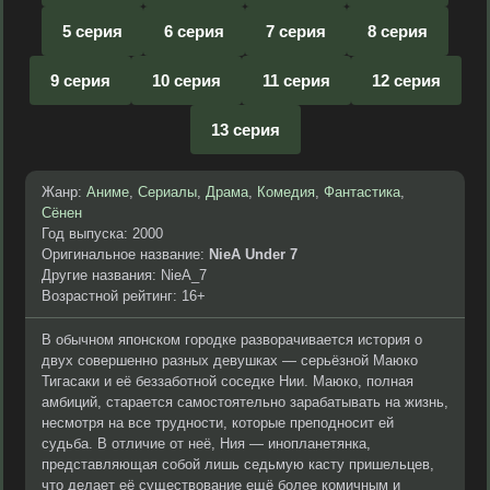
5 серия
6 серия
7 серия
8 серия
9 серия
10 серия
11 серия
12 серия
13 серия
Жанр:
Аниме
,
Сериалы
,
Драма
,
Комедия
,
Фантастика
,
Сёнен
Год выпуска: 2000
Оригинальное название:
NieA Under 7
Другие названия: NieA_7
Возрастной рейтинг: 16+
В обычном японском городке разворачивается история о
двух совершенно разных девушках — серьёзной Маюко
Тигасаки и её беззаботной соседке Нии. Маюко, полная
амбиций, старается самостоятельно зарабатывать на жизнь,
несмотря на все трудности, которые преподносит ей
судьба. В отличие от неё, Ния — инопланетянка,
представляющая собой лишь седьмую касту пришельцев,
что делает её существование ещё более комичным и