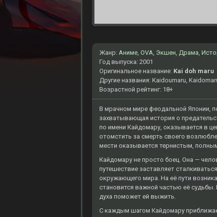
Жанр:
Аниме
,
OVA
,
Экшен
,
Драма
,
Исто
Год выпуска: 2001
Оригинальное название:
Kai doh maru
Другие названия: Kaidoumaru, Kaidomar
Возрастной рейтинг: 18+
В мрачном мире феодальной Японии, п
захватывающая история о предательст
по имени Кайдомару, оказывается в це
отомстить за смерть своего возлюблен
мести оказывается тернистым, полны
Кайдомару не просто боец. Она — чел
путешествие заставляет сталкиваться
окружающего мира. На её пути возник
становится важной частью её судьбы. 
духа поможет ей выжить.
С каждым шагом Кайдомару приближает