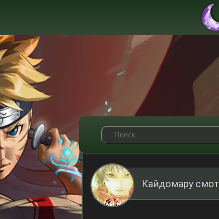
Кайдомару смот