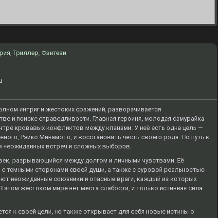
рия
,
Триллер
,
Фэнтези
u
олном интриг и жестоких сражений, разворачивается
ве и поиске справедливости. Главная героиня, молодая самурайка
нтре кровавых конфликтов между кланами. У неё есть одна цель —
ного, Рэйко Минамото, и восстановить честь своего рода. Но путь к
м неожиданных встреч и сложных выборов.
овек, разрывающийся между долгом и личными чувствами. Её
 с темными сторонами своей души, а также с суровой реальностью
ают неожиданные союзники и опасные враги, каждый из которых
В этом жестоком мире нет места слабости, и только истинная сила
ся к своей цели, но также открывает для себя новые истины о