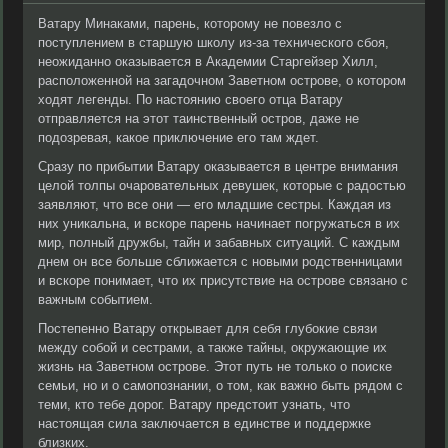
Ватару Минаками, парень, которому не повезло с
поступлением в старшую школу из-за технического сбоя,
неожиданно оказывается в Академии Старгейзер Хилл,
расположенной на загадочном Заветном острове, о котором
ходят легенды. По настоянию своего отца Ватару
отправляется на этот таинственный остров, даже не
подозревая, какое приключение его там ждет.
Сразу по прибытии Ватару оказывается в центре внимания
целой толпы очаровательных девушек, которые с радостью
заявляют, что все они — его младшие сестры. Каждая из
них уникальна, и вскоре парень начинает погружаться в их
мир, полный дружбы, тайн и забавных ситуаций. С каждым
днем он все больше сближается с новыми родственницами
и вскоре понимает, что их присутствие на острове связано с
важным событием.
Постепенно Ватару открывает для себя глубокие связи
между собой и сестрами, а также тайны, окружающие их
жизнь на Заветном острове. Этот путь не только о поиске
семьи, но и о самопознании, о том, как важно быть рядом с
теми, кто тебе дорог. Ватару предстоит узнать, что
настоящая сила заключается в единстве и поддержке
близких.