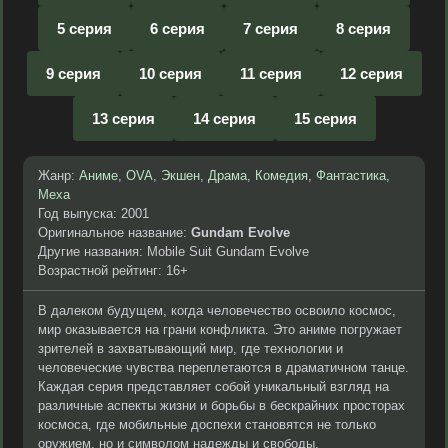
5 серия
6 серия
7 серия
8 серия
9 серия
10 серия
11 серия
12 серия
13 серия
14 серия
15 серия
Жанр:
Аниме
,
OVA
,
Экшен
,
Драма
,
Комедия
,
Фантастика
,
Меха
Год выпуска: 2001
Оригинальное название:
Gundam Evolve
Другие названия: Mobile Suit Gundam Evolve
Возрастной рейтинг: 16+
В далеком будущем, когда человечество освоило космос,
мир оказывается на грани конфликта. Это аниме погружает
зрителей в захватывающий мир, где технологии и
человеческие чувства переплетаются в драматичном танце.
Каждая серия представляет собой уникальный взгляд на
различные аспекты жизни и борьбы в бескрайних просторах
космоса, где мобильные доспехи становятся не только
оружием, но и символом надежды и свободы.