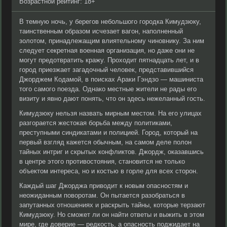
Возрастной рейтинг: 18+
В темную ночь, у берегов небольшого городка Кимудзюку,
таинственным образом исчезает вагон, наполненный
золотом, принадлежащим влиятельному чиновнику. За ним
следует секретная военная организация, но даже они не
могут предотвратить кражу. Проходит пятнадцать лет, и в
город приезжает загадочный человек, представившийся
Джорджем Кодамой, в поисках Араки Гэндзо — машиниста
того самого поезда. Однако местные жители не рады его
визиту и явно дают понять, что он здесь нежеланный гость.
Кимудзюку нельзя назвать мирным местом. На его улицах
разгорается жестокая борьба между политиками,
преступными синдикатами и полицией. Город, который на
первый взгляд кажется обычным, на самом деле полон
тайных интриг и скрытых конфликтов. Джордж, оказавшись
в центре этого противостояния, становится не только
объектом интереса, но и костью в горле для всех сторон.
Каждый шаг Джорджа приводит к новым опасностям и
неожиданным поворотам. Он пытается разобраться в
запутанных отношениях и раскрыть тайны, которые терзают
Кимудзюку. Но сможет ли он найти ответы и выжить в этом
мире, где доверие — редкость, а опасность поджидает на