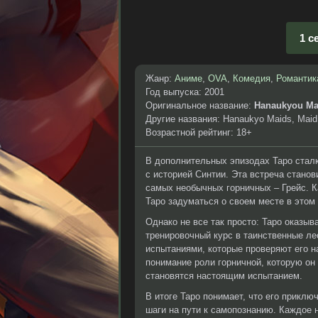
1 с
Жанр:
Аниме
,
OVA
,
Комедия
,
Романтик
Год выпуска: 2001
Оригинальное название:
Hanaukyou Ma
Другие названия: Hanaukyo Maids, Maid
Возрастной рейтинг: 18+
В дополнительных эпизодах Таро сталк
с историей Синтии. Эта встреча станов
самых необычных горничных – Грейс. К
Таро задуматься о своем месте в этом
Однако не все так просто: Таро оказыв
тренировочный курс в таинственные ле
испытаниями, которые проверяют его на
понимание роли горничной, которую он
становятся настоящим испытанием.
В итоге Таро понимает, что его приклю
шаги на пути к самопознанию. Каждое 