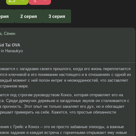
ерия
2 серия
3 серия
а
,
Сёнен
id Tai OVA
 in Hanaukyo
ивается с загадками своего прошлого, когда его жизнь переплетается
ится ключевой в его понимании настоящего и в отношениях с одной из
аждый момент с ней полон интриг и неожиданностей, что заставляет
 странном мире.
ается под строгим руководством Коноэ, которая отправляет его на
са. Среди дремучих деревьев и загадочных звуков он сталкивается с
 прочность. Этот опыт не только закаляет его дух, но и обогащает
 решает примерить на себе. Кажется, что простые обязанности
чения с Грейс и Коноэ – это не просто забавные эпизоды, а важные
новое задание и каждая встреча с горничными открывают ему новые