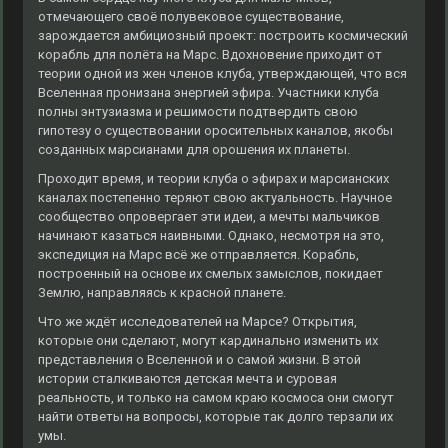
отмечающего своё полувековое существование,
зарождается амбициозный проект: построить космический
корабль для полёта на Марс. Вдохновение приходит от
теории одной из жен членов клуба, утверждающей, что вся
Вселенная пронизана энергией эфира. Участники клуба
полны энтузиазма и решимости подтвердить свою
гипотезу о существовании оросительных каналов, якобы
созданных марсианами для орошения их планеты.
Проходит время, и теории клуба о эфирах и марсианских
каналах постепенно теряют свою актуальность. Научное
сообщество опровергает эти идеи, а мечты мальчиков
начинают казаться наивными. Однако, несмотря на это,
экспедиция на Марс всё же отправляется. Корабль,
построенный на основе их смелых замыслов, покидает
Землю, направляясь к красной планете.
Что же ждёт исследователей на Марсе? Открытия,
которые они сделают, могут кардинально изменить их
представления о Вселенной и о самой жизни. В этой
истории сталкиваются детская мечта и суровая
реальность, и только на самом краю космоса они смогут
найти ответы на вопросы, которые так долго терзали их
умы.