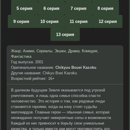
5 серия
6 серия
7 серия
8 серия
9 серия
10 серия
11 серия
12 серия
13 серия
Жанр:
Аниме
,
Сериалы
,
Экшен
,
Драма
,
Комедия
,
Фантастика
Год выпуска: 2001
Оригинальное название:
Chikyuu Bouei Kazoku
Другие названия: Chikyu Boei Kazoku
Возрастной рейтинг: 16+
В далеком будущем Земля оказывается под угрозой
уничтожения, и лишь одна семья способна спасти
человечество. Это история о том, как рядовые люди
становятся героями, когда на кону стоят судьбы
миллиардов. Главные герои — обычная семья, которая
неожиданно получает невероятные силы и возможности.
Каждый из них привносит в борьбу свои уникальные
качества, и только вместе они могут противостоять злу,