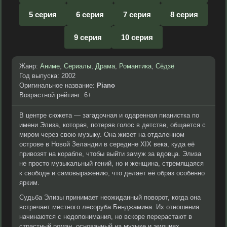
5 серия
6 серия
7 серия
8 серия
9 серия
10 серия
Жанр:
Аниме
,
Сериалы
,
Драма
,
Романтика
,
Сёдзё
Год выпуска: 2002
Оригинальное название:
Piano
Возрастной рейтинг: 6+
В центре сюжета — загадочная и одаренная пианистка по
имени Элиза, которая, потеряв голос в детстве, общается с
миром через свою музыку. Она живет на отдаленном
острове в Новой Зеландии в середине XIX века, куда её
привозят на корабле, чтобы выйти замуж за вдовца. Элиза
не просто музыкальный гений, но и женщина, стремящаяся
к свободе и самовыражению, что делает её образ особенно
ярким.
Судьба Элизы принимает неожиданный поворот, когда она
встречает местного лесоруба Бенджамина. Их отношения
начинаются с недопонимания, но вскоре перерастают в
страстный роман, основанный на музыке и эмоциях.