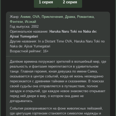
1 серия
2 серия
Жанр:
Аниме
,
OVA
,
Приключения
,
Драма
,
Романтика
,
Фэнтези
,
Исэкай
Год выпуска: 2002
Оригинальное название:
Haruka Naru Toki no Naka de:
Ajisai Yumegatari
Другие названия: In a Distant Time OVA, Haruka Naru Toki no
Naka de: Ajisai Yumegatari
Возрастной рейтинг: 16+
Далёкие времена погружают зрителей в волшебный мир, где
реальность и фантазия переплетаются в удивительном
танце. Главная героиня, юная девушка по имени Саяка,
оказывается в центре событий, когда её жизнь неожиданно
пересекается с древними тайнами и сказаниями. В поисках
своей судьбы она отправляется в путешествие, полное
загадок и открытий, где каждое новое знакомство открывает
перед ней двери в мир, о котором она даже не
догадывалась.
События разворачиваются на фоне живописных пейзажей,
где цветущие гортензии становятся символом надежды и