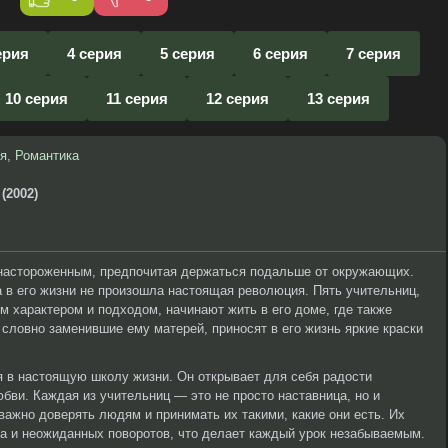
ерия
4 серия
5 серия
6 серия
7 серия
10 серия
11 серия
12 серия
13 серия
я
,
Романтика
(2002)
 настороженным, предпочитая держаться подальше от окружающих.
а в его жизни не произошла настоящая революция. Пять учительниц,
м характером и подходом, начинают жить в его доме, где также
 словно заменившие ему матерей, приносят в его жизнь яркие краски
 в настоящую школу жизни. Он открывает для себя радости
бви. Каждая из учительниц — это не просто наставница, но и
 важно доверять людям и принимать их такими, какие они есть. Их
а и неожиданных поворотов, что делает каждый урок незабываемым.