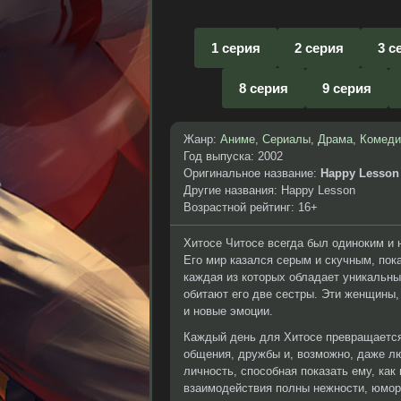
1 серия
2 серия
3 с
8 серия
9 серия
Жанр:
Аниме
,
Сериалы
,
Драма
,
Комеди
Год выпуска: 2002
Оригинальное название:
Happy Lesson 
Другие названия: Happy Lesson
Возрастной рейтинг: 16+
Хитосе Читосе всегда был одиноким и
Его мир казался серым и скучным, пок
каждая из которых обладает уникальны
обитают его две сестры. Эти женщины,
и новые эмоции.
Каждый день для Хитосе превращается
общения, дружбы и, возможно, даже лю
личность, способная показать ему, как
взаимодействия полны нежности, юмор