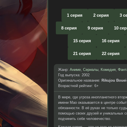
1 серия
2 серия
3 с
8 серия
9 серия
10 се
15 серия
16 серия
21 серия
22 серия
Жанр:
Аниме
,
Сериалы
,
Комедия
,
Фант
Год выпуска: 2002
Оригинальное название:
Rikujou Bouei
Возрастной рейтинг: 6+
В мире, где угроза инопланетного вто
имени Мао оказывается в центре собы
обязанности. В её руках не только суд
помощью своих друзей и уникальных с
подчинить себе человечество.
Каждая серия — это не только сражени