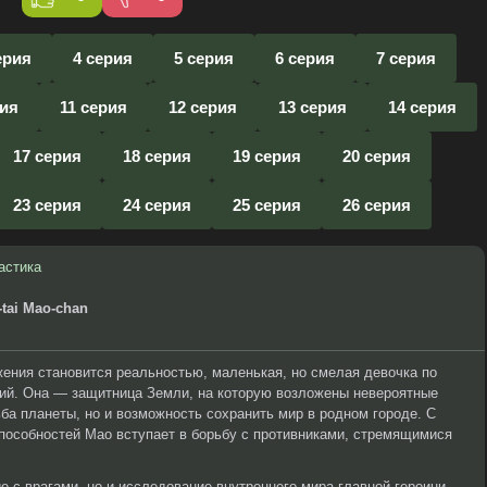
ерия
4 серия
5 серия
6 серия
7 серия
рия
11 серия
12 серия
13 серия
14 серия
17 серия
18 серия
19 серия
20 серия
23 серия
24 серия
25 серия
26 серия
астика
-tai Mao-chan
ржения становится реальностью, маленькая, но смелая девочка по
тий. Она — защитница Земли, на которую возложены невероятные
ьба планеты, но и возможность сохранить мир в родном городе. С
пособностей Мао вступает в борьбу с противниками, стремящимися
е с врагами, но и исследование внутреннего мира главной героини.