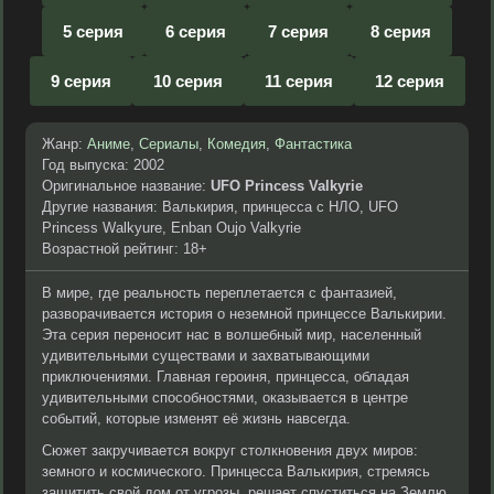
5 серия
6 серия
7 серия
8 серия
9 серия
10 серия
11 серия
12 серия
Жанр:
Аниме
,
Сериалы
,
Комедия
,
Фантастика
Год выпуска: 2002
Оригинальное название:
UFO Princess Valkyrie
Другие названия: Валькирия, принцесса с НЛО, UFO
Princess Walkyure, Enban Oujo Valkyrie
Возрастной рейтинг: 18+
В мире, где реальность переплетается с фантазией,
разворачивается история о неземной принцессе Валькирии.
Эта серия переносит нас в волшебный мир, населенный
удивительными существами и захватывающими
приключениями. Главная героиня, принцесса, обладая
удивительными способностями, оказывается в центре
событий, которые изменят её жизнь навсегда.
Сюжет закручивается вокруг столкновения двух миров:
земного и космического. Принцесса Валькирия, стремясь
защитить свой дом от угрозы, решает спуститься на Землю.