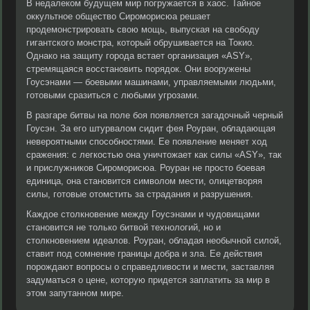
В недалеком будущем мир погружается в хаос. Тайное
оккультное общество Сироморисюа решает
продемонстрировать свою мощь, выпуская на свободу
гигантского монстра, который обрушивается на Токио.
Однако на защиту города встает организация «ASY»,
стремящаяся восстановить порядок. Они вооружены
Гоусэнами — боевыми машинами, управляемыми людьми,
готовыми сразиться с любыми угрозами.
В разгаре битвы на поле боя появляется загадочный черный
Гоусэн. За его штурвалом сидит фея Роуран, обладающая
невероятными способностями. Ее появление меняет ход
сражения: с легкостью она уничтожает как силы «ASY», так
и прислужников Сироморисюа. Роуран не просто боевая
единица, она становится символом мести, олицетворяя
силы, готовые отомстить за страдания и разрушения.
Каждое столкновение между Гоусэнами и чудовищами
становится не только битвой технологий, но и
столкновением идеалов. Роуран, обладая необычной силой,
ставит под сомнение границы добра и зла. Ее действия
порождают вопросы о справедливости и мести, заставляя
задуматься о цене, которую придется заплатить за мир в
этом запутанном мире.