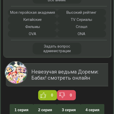
Все аниме
Моя геройская академия
Высокий рейтинг
Китайские
TV Сериалы
Фильмы
Спэшл
OVA
ONA
Задать вопрос
администрации
Невезучая ведьма Дореми:
Бабах! смотреть онлайн
0
0
1 серия
2 серия
3 серия
4 серия