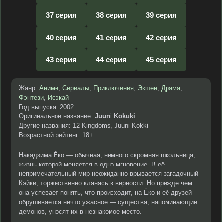
37 серия
38 серия
39 серия
40 серия
41 серия
42 серия
43 серия
44 серия
45 серия
Жанр:
Аниме
,
Сериалы
,
Приключения
,
Экшен
,
Драма
,
Фэнтези
,
Исэкай
Год выпуска: 2002
Оригинальное название:
Juuni Kokuki
Другие названия: 12 Kingdoms, Juuni Kokki
Возрастной рейтинг: 18+
Накадзима Ёко — обычная, немного скромная школьница,
жизнь которой меняется в одно мгновение. В её
непримечательный мир неожиданно врывается загадочный
Кэйки, торжественно клянясь в верности. Но прежде чем
она успевает понять, что происходит, на Ёко и её друзей
обрушивается нечто ужасное — существа, напоминающие
демонов, уносят их в незнакомое место.