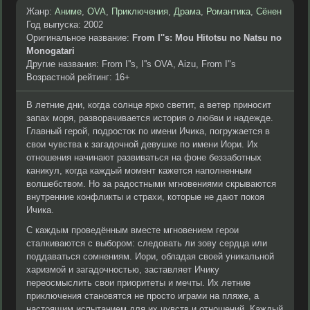
Жанр:
Аниме
,
OVA
,
Приключения
,
Драма
,
Романтика
,
Сёнен
Год выпуска: 2002
Оригинальное название:
From I''s: Mou Hitotsu no Natsu no
Monogatari
Другие названия: From I''s, I''s OVA, Aizu, From I"s
Возрастной рейтинг: 16+
В летние дни, когда солнце ярко светит, а ветер приносит
запах моря, разворачивается история о любви и надежде.
Главный герой, подросток по имени Ичика, погружается в
свои чувства к загадочной девушке по имени Иори. Их
отношения начинают развиваться на фоне беззаботных
каникул, когда каждый момент кажется наполненным
волшебством. Но за радостными мгновениями скрываются
внутренние конфликты и страхи, которые не дают покоя
Ичика.
С каждым проведённым вместе мгновением герои
сталкиваются с выбором: следовать ли зову сердца или
поддаваться сомнениям. Иори, обладая своей уникальной
харизмой и загадочностью, заставляет Ичику
переосмыслить свои приоритеты и мечты. Их летние
приключения становятся не просто играми на пляже, а
настоящим испытанием для их чувств и отношений. Каждый