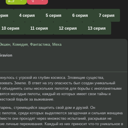
ерия
4 серия
5 серия
6 серия
7 серия
10 серия
11 серия
12 серия
13 серия
Экшен
,
Комедия
,
Фантастика
,
Меха
Gravion
кнулось с угрозой из глубин космоса. Зловещие существа,
воевать Землю. В ответ на эту опасность был создан уникальный
й объединять силы нескольких пилотов для борьбы с инопланетными
вятся молодые пилоты, каждый из которых имеет свои тайны и
жестокой борьбе за выживание.
парень, стремящийся защитить свой дом и друзей. Он
х пилотов, среди которых выделяются загадочная и сильная женщина
Вместе они проходят через множество испытаний, раскрывая не
кие личные переживания. Каждый из них приносит что-то уникальное в