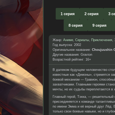
1 серия
2 серия
3 с
8 серия
9 серия
Жанр:
Аниме
,
Сериалы
,
Приключения
,
Год выпуска: 2002
Оригинальное название:
Choujuushin 
Другие названия: Gravion
Возрастной рейтинг: 16+
В далеком будущем человечество стол
известные как «Демоны», стремятся за
боевой механизм — Гравион, способны
захватчиками. Главными героями стано
мечты, но их судьбы переплетаются в 
Главный герой, Тэкка, — решительный 
присоединяется к команде талантливы
по имени Эмма и её верный друг Лёд. 
только свои боевые навыки, но и глубо