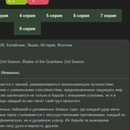
ерия
4 серия
5 серия
6 серия
7 серия
8 серия
026
,
Китайские
,
Экшен
,
История
,
Фэнтези
d Season, Blades of the Guardians 2nd Season
 (
Новинки
).
таются с магией, разворачивается захватывающее путешествие.
инов с уникальными способностями, предназначенных защищать мир
ия заключается не только в борьбе с внешними угрозами, но и в
едь каждый из них несёт свой груз прошлого.
епных пейзажей и динамичных боевых сцен, где каждый удар меча
ные герои сталкиваются с могущественными противниками, каждый из
 физическую, но и душевную угрозу. Их борьба за выживание
ее силу духа и верность дружбе.