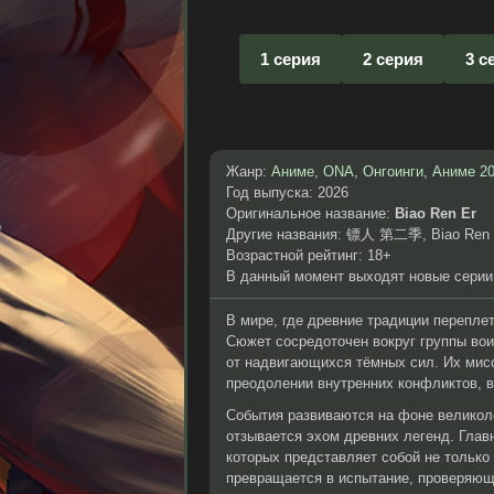
1 серия
2 серия
3 с
Жанр:
Аниме
,
ONA
,
Онгоинги
,
Аниме 2
Год выпуска: 2026
Оригинальное название:
Biao Ren Er
Другие названия: 镖人 第二季, Biao Ren 2n
Возрастной рейтинг: 18+
В данный момент выходят новые серии
В мире, где древние традиции перепле
Сюжет сосредоточен вокруг группы во
от надвигающихся тёмных сил. Их мисс
преодолении внутренних конфликтов, в
События развиваются на фоне великол
отзывается эхом древних легенд. Глав
которых представляет собой не только
превращается в испытание, проверяющ