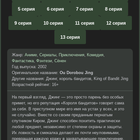
5 серия
6 серия
7 серия
8 серия
9 серия
10 серия
11 серия
12 серия
13 серия
Жанр:
Аниме
,
Сериалы
,
Приключения
,
Комедия
,
Фантастика
,
Фэнтези
,
Сёнен
Год выпуска: 2002
Оригинальное название:
Ou Dorobou Jing
Другие названия: Джинг, король бандитов, King of Bandit Jing
Возрастной рейтинг: 16+
На первый взгляд, Джинг — это просто парень без особых
примет, но его репутация «Короля бандитов» говорит сама
за себя. В преступном мире его имя на устах у всех, и это
не случайно. Вместе со своим преданным пернатым
спутником Киром, Джинг способен похитить практически
любой предмет, независимо от степени охраны и защиты.
Их ловкость и смекалка делают их почти неуловимыми,
превращая каждую кражу в захватывающее приключение.