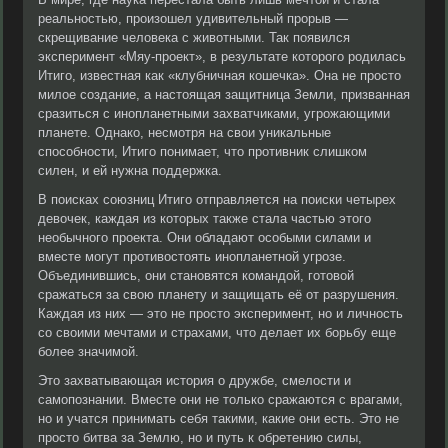
реальностью, произошел удивительный прорыв —
скрещивание человека с животными. Так появился
эксперимент «Мяу-проект», в результате которого родилась
Итиго, известная как «клубничная кошечка». Она не просто
милое создание, а настоящая защитница Земли, призванная
сразиться с инопланетными захватчиками, угрожающими
планете. Однако, несмотря на свои уникальные
способности, Итиго понимает, что противник слишком
силен, и ей нужна поддержка.
В поисках союзниц Итиго отправляется на поиски четырех
девочек, каждая из которых также стала частью этого
необычного проекта. Они обладают особыми силами и
вместе могут противостоять инопланетной угрозе.
Объединившись, они становятся командой, готовой
сражаться за свою планету и защищать её от разрушения.
Каждая из них — это не просто эксперимент, но и личность
со своими мечтами и страхами, что делает их борьбу еще
более значимой.
Это захватывающая история о дружбе, смелости и
самопознании. Вместе они не только сражаются с врагами,
но и учатся принимать себя такими, какие они есть. Это не
просто битва за Землю, но и путь к обретению силы,