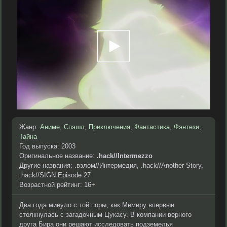
Жанр:
Аниме
,
Спэшл
,
Приключения
,
Фантастика
,
Фэнтези
,
Тайна
Год выпуска: 2003
Оригинальное название:
.hack//Intermezzo
Другие названия: .взлом//Интермедия, .hack//Another Story,
.hack//SIGN Episode 27
Возрастной рейтинг: 16+
Два года минуло с той поры, как Мимиру впервые
столкнулась с загадочным Цукасу. В компании верного
друга Бира они решают исследовать подземелья