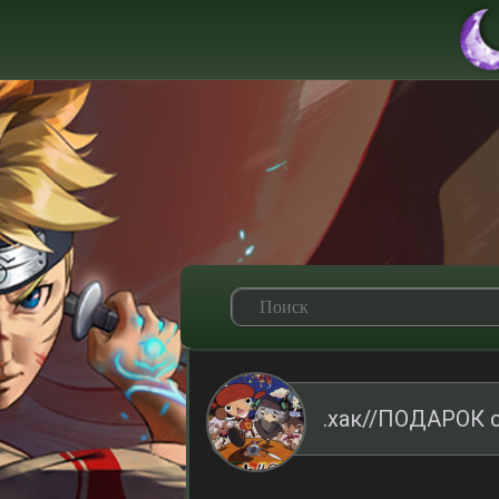
.хак//ПОДАРОК 