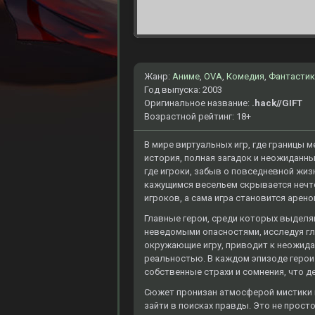
Жанр:
Аниме
,
OVA
,
Комедия
,
Фантастик
Год выпуска: 2003
Оригинальное название:
.hack//GIFT
Возрастной рейтинг: 18+
В мире виртуальных игр, где границы
история, полная загадок и неожиданны
где игроки, забыв о повседневной жиз
кажущимся весельем скрывается нечт
игроков, а сама игра становится арен
Главные герои, среди которых выделя
неведомыми опасностями, исследуя глу
окружающие игру, приводит к неожида
реальностью. В каждом эпизоде герои
собственные страхи и сомнения, что д
Сюжет пронизан атмосферой мистики и
зайти в поисках правды. Это не прост