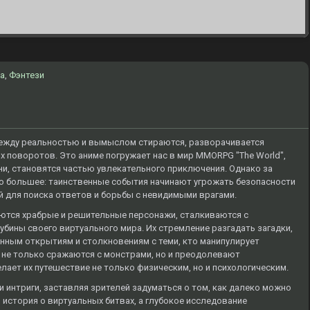
а
,
Фэнтези
 между реальностью и вымыслом стираются, разворачивается
х поворотов. Это аниме погружает нас в мир MMORPG "The World",
ни, становятся частью увлекательного приключения. Однако за
о большее: таинственные события начинают угрожать безопасности
ой для поиска ответов и борьбы с невидимыми врагами.
ются храбрые и решительные персонажи, сталкиваются с
бины своего виртуального мира. Их стремление разгадать загадки,
нным открытиям и столкновениям с теми, кто манипулирует
 не только сражаются с монстрами, но и преодолевают
елает их путешествие не только физическим, но и психологическим.
 интриги, заставляя зрителей задуматься о том, как далеко можно
о история о виртуальных битвах, а глубокое исследование